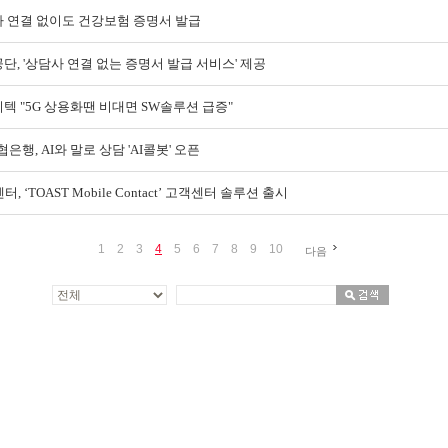
 연결 없이도 건강보험 증명서 발급
단, '상담사 연결 없는 증명서 발급 서비스' 제공
텍 "5G 상용화땐 비대면 SW솔루션 급증"
은행, AI와 말로 상담 'AI콜봇' 오픈
터, ‘TOAST Mobile Contact’ 고객센터 솔루션 출시
1
2
3
4
5
6
7
8
9
10
다음