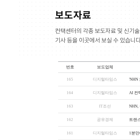
보도자료
컨택센터의 각종 보도자료 및 신기술
기사 등을 이곳에서 보실 수 있습니다
번호
보도업체
165
디지털타임스
'NH
164
디지털타임스
AI 
163
IT조선
NHN
162
공유경제
트랜스
161
디지털타임스
1분만