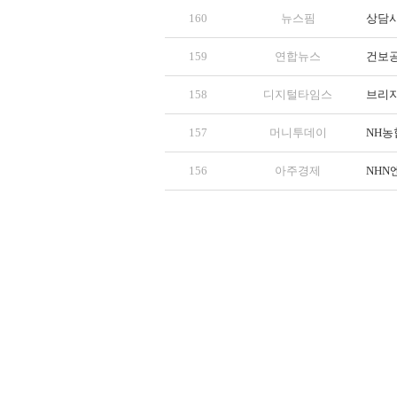
160
뉴스핌
상담사
159
연합뉴스
건보공
158
디지털타임스
브리지
157
머니투데이
NH농협
156
아주경제
NHN엔