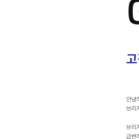
고
안녕
브리
브리지
급변하