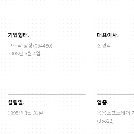
기업형태.
대표이사.
코스닥 상장(064480)
신경식
2008년 6월 4일
설립일.
업종.
1995년 3월 31일
응용소프트웨어 개
(J5822)