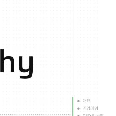
phy
개요
기업이념