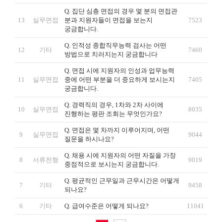
Q. 집단 심층 면접의 경우 몇 분의 면접관
13
실무면접
분과 지원자들이 면접을 보는지
7523
궁금합니다.
Q. 인적성 종합직무능력 검사는 어떤
12
기타
7460
방법으로 치러지는지 궁금합니다
Q. 면접 시에 지원자의 인성과 업무능력
11
실무면접
중에 어떤 부분을 더 중요하게 보시는지
7405
궁금합니다.
Q. 경력직의 경우, 1차와 2차 사이에
10
실무면접
8035
진행하는 평판 조회는 무엇인가요?
Q. 면접은 몇 차까지 이루어지며, 어떤
9
실무면접
9044
질문을 하시나요?
Q. 채용 시에 지원자의 어떤 자질을 가장
8
서류전형
9019
중점적으로 보시는지 궁금합니다.
Q. 평균적인 근무일과 근무시간은 어떻게
7
기타
9458
되나요?
6
기타
Q. 급여수준은 어떻게 되나요?
11041