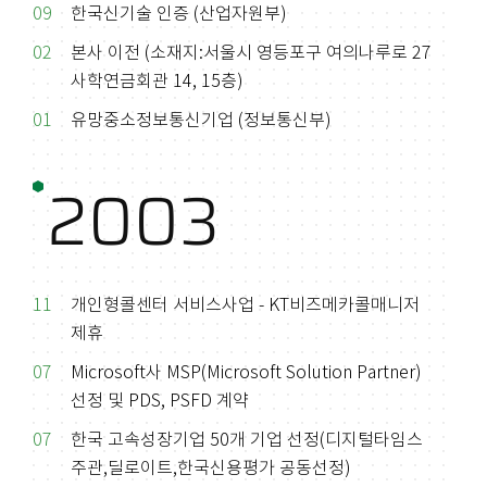
09
한국신기술 인증 (산업자원부)
02
본사 이전 (소재지:서울시 영등포구 여의나루로 27
사학연금회관 14, 15층)
01
유망중소정보통신기업 (정보통신부)
2003
11
개인형콜센터 서비스사업 - KT비즈메카콜매니저
제휴
07
Microsoft사 MSP(Microsoft Solution Partner)
선정 및 PDS, PSFD 계약
07
한국 고속성장기업 50개 기업 선정(디지털타임스
주관,딜로이트,한국신용평가 공동선정)